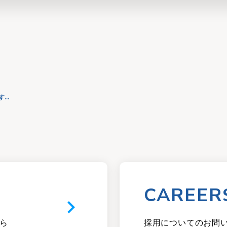
..
CAREER
keyboard_arrow_right
ら
採用についてのお問